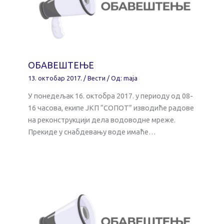
ОБАВЕШТЕЊЕ
13. октобар 2017.
/
Вести
/ Од:
maja
У понедељак 16. октобра 2017. у периоду од 08-
16 часова, екипе ЈКП “СОПОТ” изводиће радове
на реконструкцији дела водоводне мреже.
Прекиде у снабдевању воде имаће…