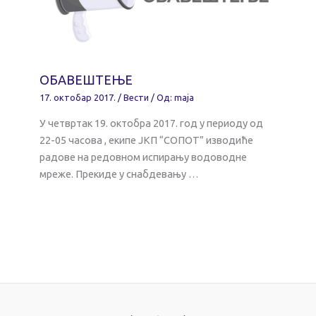
ОБАВЕШТЕЊЕ
17. октобар 2017.
/
Вести
/ Од:
maja
У четвртак 19. октобра 2017. год у периоду од
22-05 часова , екипе ЈКП “СОПОТ” изводиће
радове на редовном испирању водоводне
мреже. Прекиде у снабдевању …