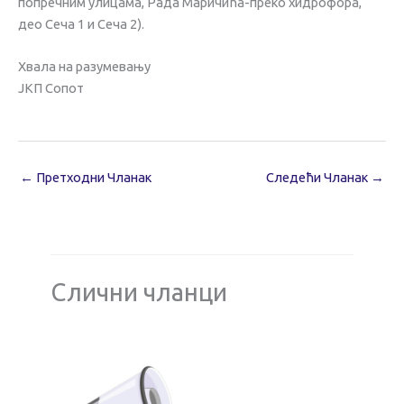
попречним улицама, Рада Маричића-преко хидрофора,
део Сеча 1 и Сеча 2).
Хвала на разумевању
ЈКП Сопот
←
Претходни Чланак
Следећи Чланак
→
Слични чланци