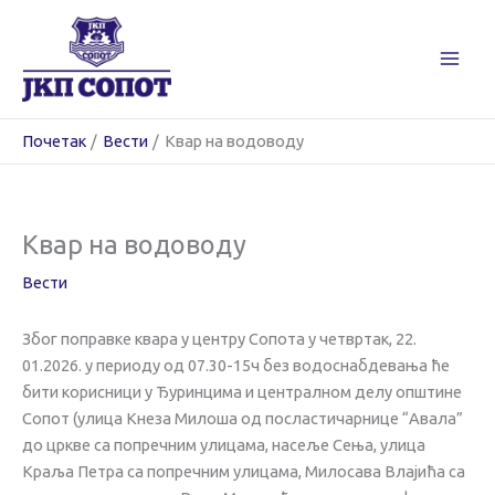
Пређи
на
садржај
Почетак
Вести
Квар на водоводу
Квар на водоводу
Вести
Због поправке квара у центру Сопота у четвртак, 22.
01.2026. у периоду од 07.30-15ч без водоснабдевања ће
бити корисници у Ђуринцима и централном делу општине
Сопот (улица Кнеза Милоша од посластичарнице “Авала”
до цркве са попречним улицама, насеље Сења, улица
Краља Петра са попречним улицама, Милосава Влајића са