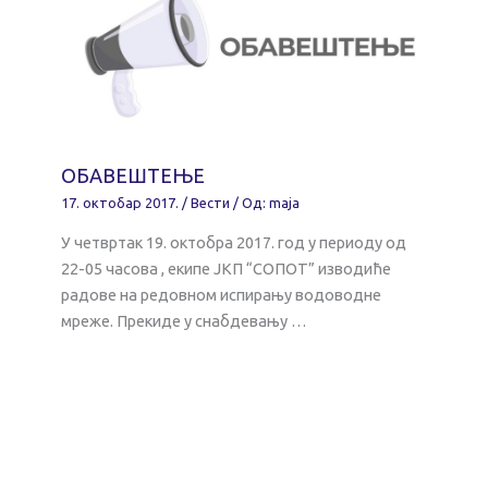
ОБАВЕШТЕЊЕ
17. октобар 2017.
/
Вести
/ Од:
maja
У четвртак 19. октобра 2017. год у периоду од
22-05 часова , екипе ЈКП “СОПОТ” изводиће
радове на редовном испирању водоводне
мреже. Прекиде у снабдевању …