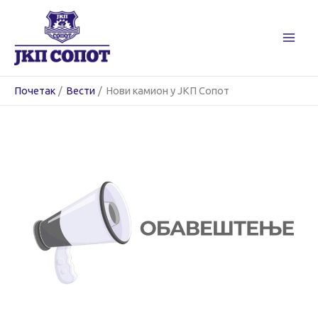
Пређи
на
садржај
Почетак
Вести
Нови камион у ЈКП Сопот