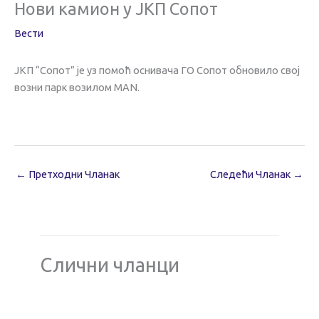
Нови камион у ЈКП Сопот
Вести
ЈКП “Сопот” је уз помоћ оснивача ГО Сопот обновило свој
возни парк возилом МАN.
←
Претходни Чланак
Следећи Чланак
→
Слични чланци