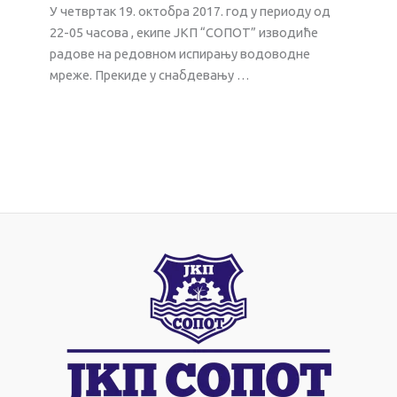
У четвртак 19. октобра 2017. год у периоду од
22-05 часова , екипе ЈКП “СОПОТ” изводиће
радове на редовном испирању водоводне
мреже. Прекиде у снабдевању …