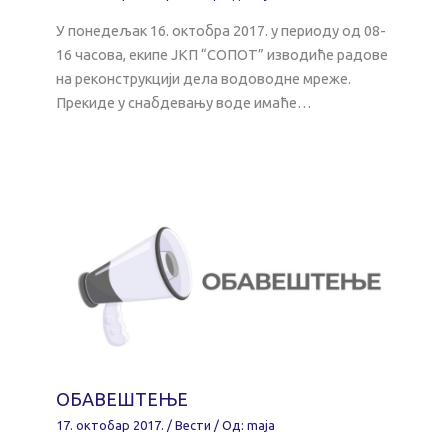
У понедељак 16. октобра 2017. у периоду од 08-
16 часова, екипе ЈКП “СОПОТ” изводиће радове
на реконструкцији дела водоводне мреже.
Прекиде у снабдевању воде имаће…
ОБАВЕШТЕЊЕ
17. октобар 2017.
/
Вести
/ Од:
maja