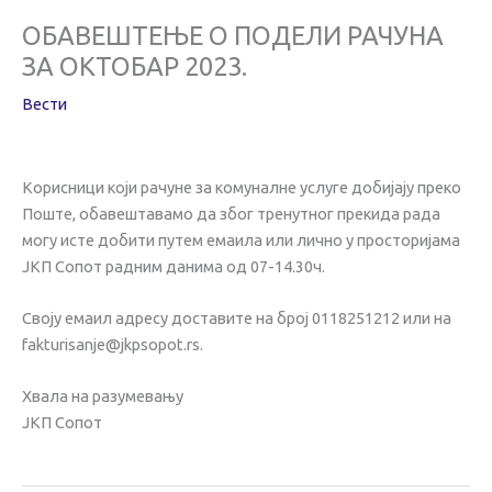
ОБАВЕШТЕЊЕ О ПОДЕЛИ РАЧУНА
ЗА ОКТОБАР 2023.
Вести
Корисници који рачуне за комуналне услуге добијају преко
Поште, обавештавамо да због тренутног прекида рада
могу исте добити путем емаила или лично у просторијама
ЈКП Сопот радним данима од 07-14.30ч.
Своју емаил адресу доставите на број 0118251212 или на
fakturisanje@jkpsopot.rs.
Хвала на разумевању
ЈКП Сопот