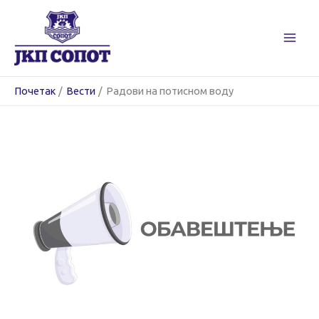
Пређи
на
садржај
Почетак
Вести
Радови на потисном воду