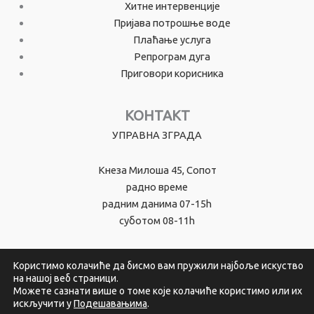
Хитне интервенције
Пријава потрошње воде
Плаћање услуга
Репрограм дуга
Приговори корисника
КОНТАКТ
УПРАВНА ЗГРАДА
Кнеза Милоша 45, Сопот
радно време
радним данима 07-15h
суботом 08-11h
Користимо колачиће да бисмо вам пружили најбоље искуство
на нашој веб страници.
© 2026 Јавно комунално предузеће - Сопот
Можете сазнати више о томе које колачиће користимо или их
искључити у
Подешавањима
.