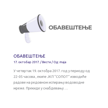
ОБАВЕШТЕЊЕ
17. октобар 2017.
/
Вести
/ Од:
maja
У четвртак 19. октобра 2017. год у периоду од
22-05 часова , екипе ЈКП “СОПОТ” изводиће
радове на редовном испирању водоводне
мреже. Прекиде у снабдевању …