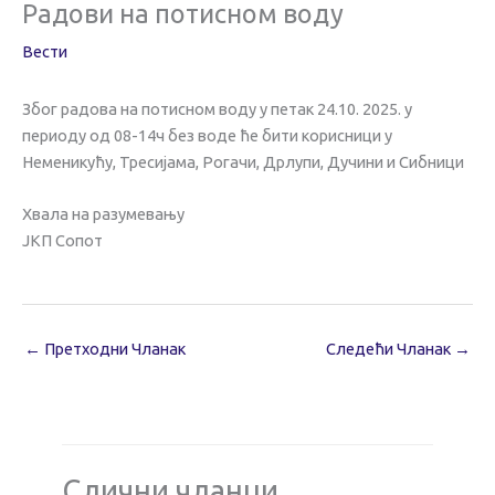
Радови на потисном воду
Вести
Због радова на потисном воду у петак 24.10. 2025. у
периоду од 08-14ч без воде ће бити корисници у
Неменикућу, Тресијама, Рогачи, Дрлупи, Дучини и Сибници
Хвала на разумевању
ЈКП Сопот
←
Претходни Чланак
Следећи Чланак
→
Слични чланци