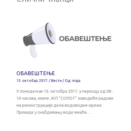
ОБАВЕШТЕЊЕ
13. октобар 2017.
/
Вести
/ Од:
maja
У понедељак 16. октобра 2017. у периоду од 08-
16 часова, екипе ЈКП “СОПОТ” изводиће радове
на реконструкцији дела водоводне мреже.
Прекиде у снабдевању воде имаће…