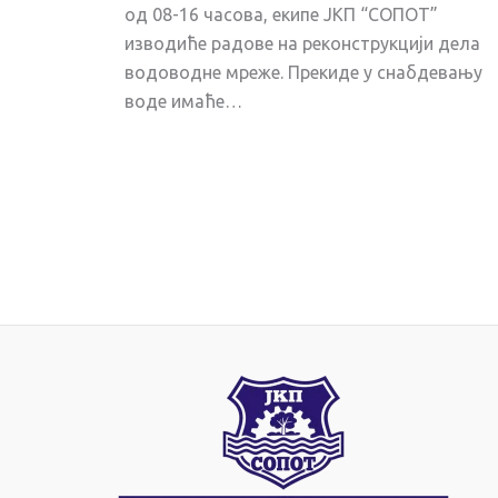
од 08-16 часова, екипе ЈКП “СОПОТ”
изводиће радове на реконструкцији дела
водоводне мреже. Прекиде у снабдевању
воде имаће…