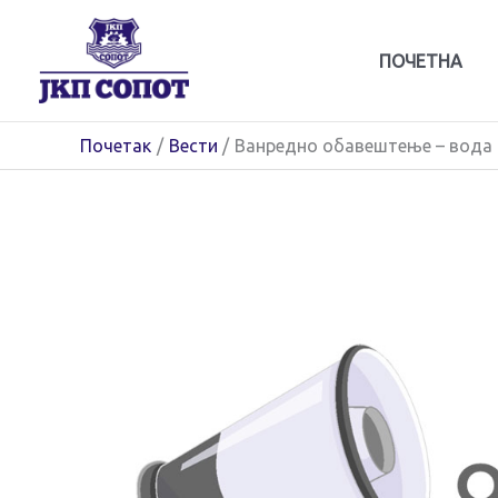
Пређи
на
ПОЧЕТНА
садржај
Почетак
Вести
Ванредно обавештење – вода