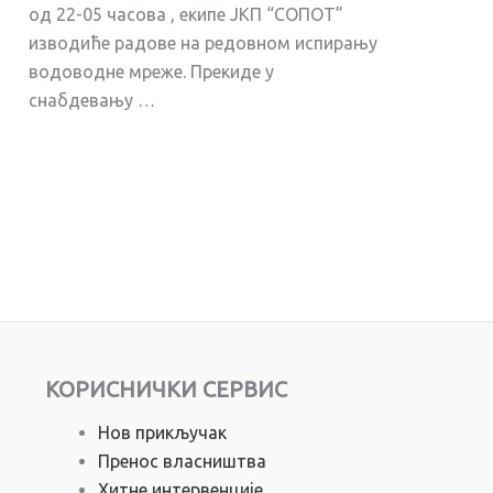
од 22-05 часова , екипе ЈКП “СОПОТ”
изводиће радове на редовном испирању
водоводне мреже. Прекиде у
снабдевању …
КОРИСНИЧКИ СЕРВИС
Нов прикључак
Пренос власништва
Хитне интервенције